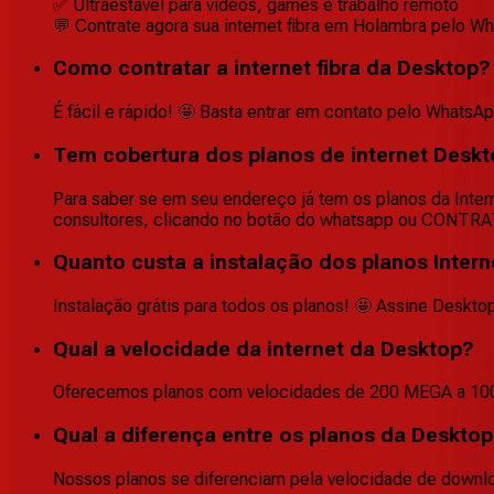
✅ Ultraestável para vídeos, games e trabalho remoto
💬 Contrate agora sua internet fibra em Holambra pelo 
Como contratar a internet fibra da Desktop?
É fácil e rápido! 🤩 Basta entrar em contato pelo WhatsA
Tem cobertura dos planos de internet Desk
Para saber se em seu endereço já tem os planos da Int
consultores, clicando no botão do whatsapp ou CONT
Quanto custa a instalação dos planos Inte
Instalação grátis para todos os planos! 🤩 Assine Deskto
Qual a velocidade da internet da Desktop?
Oferecemos planos com velocidades de 200 MEGA a 1000 M
Qual a diferença entre os planos da Deskto
Nossos planos se diferenciam pela velocidade de downlo