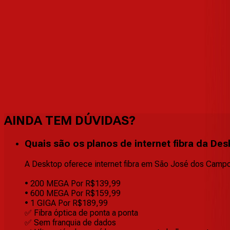
Benefícios do Plano
AINDA TEM DÚVIDAS?
Quais são os planos de internet fibra da 
A Desktop oferece internet fibra em São José dos Campo
• 200 MEGA Por R$139,99
• 600 MEGA Por R$159,99
• 1 GIGA Por R$189,99
✅ Fibra óptica de ponta a ponta
✅ Sem franquia de dados