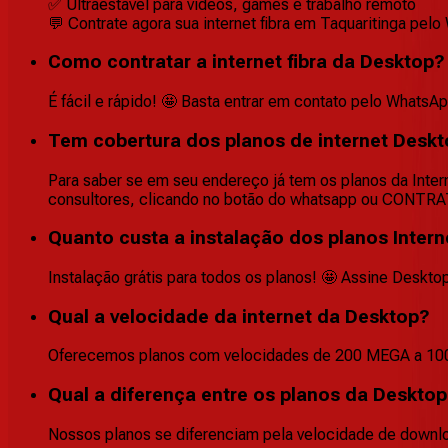
✅ Ultraestável para vídeos, games e trabalho remoto
💬 Contrate agora sua internet fibra em Taquaritinga pe
Como contratar a internet fibra da Desktop?
É fácil e rápido! 🤩 Basta entrar em contato pelo WhatsA
Tem cobertura dos planos de internet Desk
Para saber se em seu endereço já tem os planos da Int
consultores, clicando no botão do whatsapp ou CONT
Quanto custa a instalação dos planos Inter
Instalação grátis para todos os planos! 🤩 Assine Deskto
Qual a velocidade da internet da Desktop?
Oferecemos planos com velocidades de 200 MEGA a 1000 M
Qual a diferença entre os planos da Deskto
Nossos planos se diferenciam pela velocidade de downlo