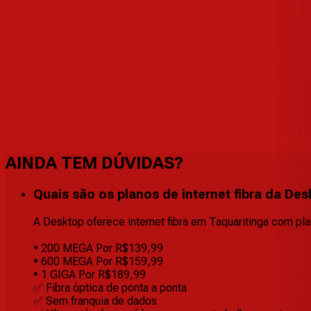
Benefícios do Plano
AINDA TEM DÚVIDAS?
Quais são os planos de internet fibra da De
A Desktop oferece internet fibra em Taquaritinga com pla
• 200 MEGA Por R$139,99
• 600 MEGA Por R$159,99
• 1 GIGA Por R$189,99
✅ Fibra óptica de ponta a ponta
✅ Sem franquia de dados